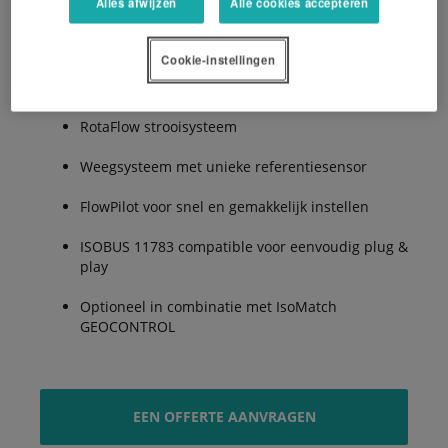
Alles afwijzen
Alle cookies accepteren
De Voordelen:
Cookie-instellingen
RotaFlow strooisysteem
Weegsysteem met unieke referentiesensor
FlowPilot voor snel en gemakkelijk instellen
ISOBUS 11783 compatible voor eenvoudig plug &
play
Optioneel in combinatie met IsoMatch
GEOCONTROL
EEN OFFERTE AANVRAGEN