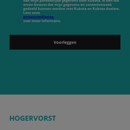
van mijn persoonlijke gegevens door Kubota. Ik ben me
ervan bewust dat mijn gegevens en contactverzoek
gedeeld kunnen worden met Kubota en Kubota dealers.
Lees onze
privacyverklaring
voor meer informatie.
Voorleggen
HOGERVORST