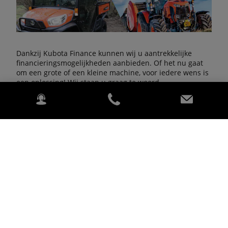
Dankzij Kubota Finance kunnen wij u aantrekkelijke
financieringsmogelijkheden aanbieden. Of het nu gaat
om een grote of een kleine machine, voor iedere wens is
een oplossing! Wij staan u graag te woord.
Neem contact op