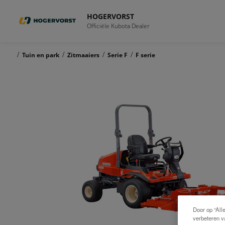
HOGERVORST
Officiële Kubota Dealer
/
/
/
/
Tuin en park
Zitmaaiers
Serie F
F serie
Door op “All
verbeteren v