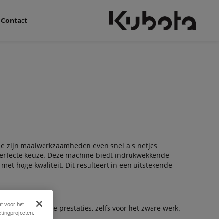
Contact
die zijn maaiwerkzaamheden even snel als netjes
 perfecte keuze. Deze machine biedt indrukwekkende
met hoge kwaliteit. Dit resulteert in een uitstekende
t voor het
leveren krachtige prestaties, zelfs voor het zware werk.
tingprojecten.