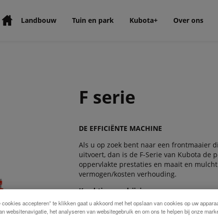
Landbouw
Tuin en park
Kubota+
Over ons
F serie
DE EFFICIËNTE MACHINE
Als u op zoek bent naar een frontmaaier 
uitvoert, dan is de F-Serie van Kubota de
oppervlakte prestaties en maait en mulcht 
vermogen/kosten verhouding.
Krachtige aandrijving
e cookies accepteren” te klikken gaat u akkoord met het opslaan van cookies op uw apparaa
Kubota's milieuvriendelijke dieselmotoren 
an websitenavigatie, het analyseren van websitegebruik en om ons te helpen bij onze marke