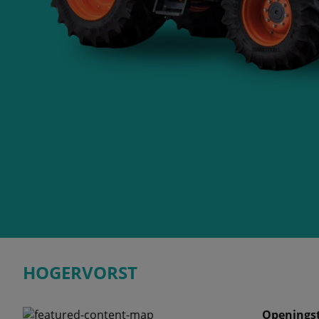
HOGERVORST
Openingst