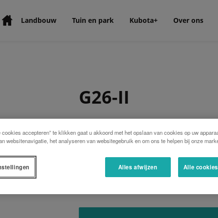
Landbouw
Tuin en park
Kubota+
Over ons
G26-II
Het ‘twin cut’ maaisysteem met twee mess
e cookies accepteren” te klikken gaat u akkoord met het opslaan van cookies op uw apparaa
tandwielen – produceert een krachtige zui
an websitenavigatie, het analyseren van websitegebruik en om ons te helpen bij onze marke
resultaat, vooral omdat de messen een gr
letterlijk het gemaaide gras op; de brede
vullen van de bak zonder een lawaaierige,
nstellingen
Alles afwijzen
Alle cookie
van 560 l voor dit laaglossende model hoef
ten goede komt.