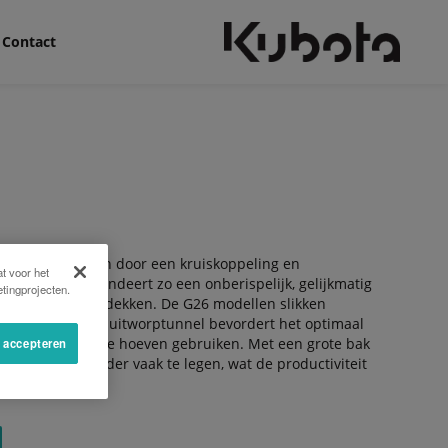
Contact
en –aangedreven door een kruiskoppeling en
t voor het
gstroom en garandeert zo een onberispelijk, gelijkmatig
tingprojecten.
oot oppervlak bedekken. De G26 modellen slikken
 gecentraliseerde uitworptunnel bevordert het optimaal
 lastige turbine te hoeven gebruiken. Met een grote bak
s accepteren
t men deze minder vaak te legen, wat de productiviteit