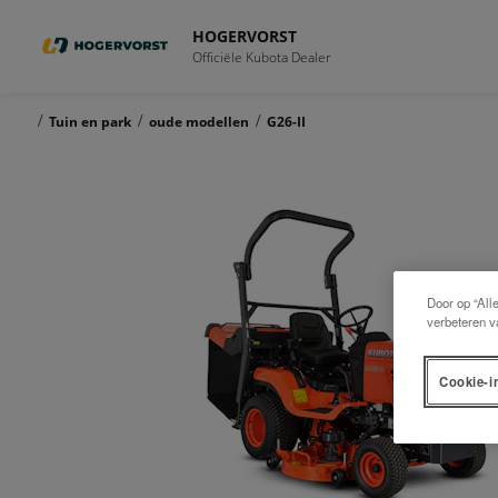
HOGERVORST
Officiële Kubota Dealer
/
/
/
Tuin en park
oude modellen
G26-II
Door op “All
verbeteren v
Cookie-i