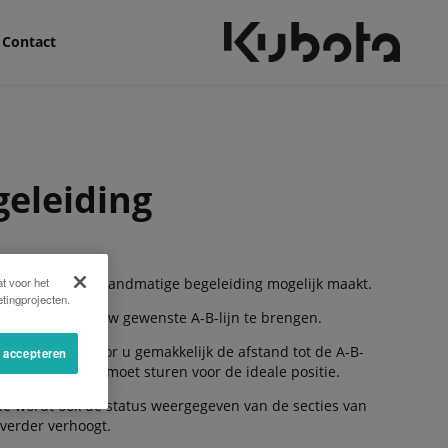
Contact
eleiding
 een eenvoudige handmatige begeleiding mogelijk maakt.
t voor het
tingprojecten.
ht mogelijk op uw gewenste A-B-lijn te brengen.
evestigd, waardoor u gemakkelijk de afstand tot de A-B-
s accepteren
ke richting u op moet sturen voor de ideale positie.
ne wordt ook de status weergegeven van de secties van
verder verhoogt.