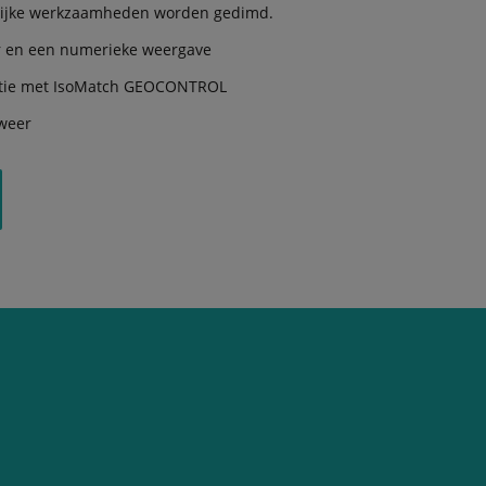
telijke werkzaamheden worden gedimd.
tor en een numerieke weergave
atie met IsoMatch GEOCONTROL
 weer