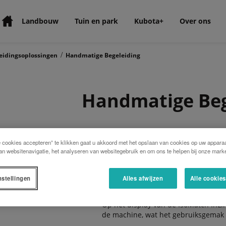
Landbouw
Tuin en park
Kubota+
Over ons
/
eidingsoplossingen
Handmatige Begeleiding
Handmatige Beg
IsoMatch InLine
* De IsoMatch InLine is een lichtbalk die
e cookies accepteren” te klikken gaat u akkoord met het opslaan van cookies op uw apparaa
an websitenavigatie, het analyseren van websitegebruik en om ons te helpen bij onze marke
Het perfecte hulpmiddel om u zo dic
De lichtbalk is binnen de zichtlijn b
nstellingen
Alles afwijzen
Alle cookie
lijn kunt inschatten en goed ziet wel
Op het display van de IsoMatch InLi
de machine, wat het gebruiksgemak 