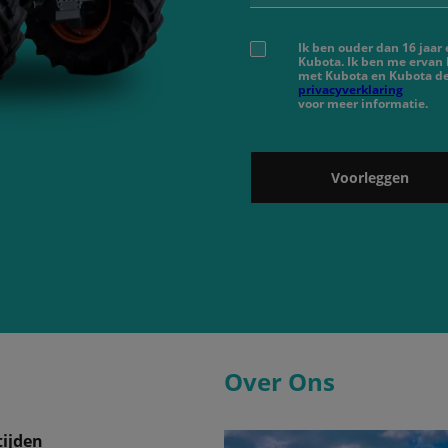
Ik ben ouder dan 16 jaar
Kubota. Ik ben me ervan
met Kubota en Kubota de
privacyverklaring
voor meer informatie.
Voorleggen
Over Ons
ijden