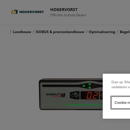
HOGERVORST
Officiële Kubota Dealer
/
/
/
/
Landbouw
ISOBUS & precisielandbouw
Optimalisering
Begel
Door op “All
verbeteren v
Cookie-i