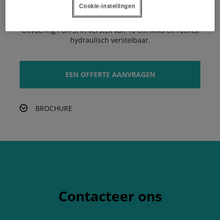
riemspanner.
Cookie-instellingen
Assortiment FOX, set met voorwielen als optie, voor
een betere stabiliteit – Ref.: W20TS01214.
Uitvoering FOX-S, in verstek van 18 cm links en rechts,
hydraulisch verstelbaar.
EEN OFFERTE AANVRAGEN
BROCHURE
Contacteer ons