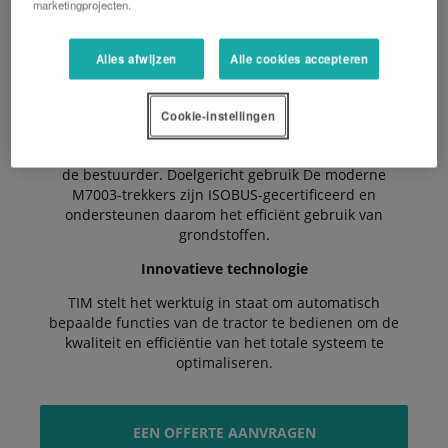
marketingprojecten.
Het hydraulisch systeem en de hefinrichting van de
M7003 zijn perfect afgestemd op de unieke prestaties
Alles afwijzen
Alle cookies accepteren
van deze hoogwaardige tractor.
Perfecte commandocentrum
Cookie-instellingen
De ruime cabine biedt een uiterst comfortabele
werkplek die is geoptimaliseerd voor de behoeften van
de bestuurder. Doelgericht gebruik De moderne
M7003-trekkers zijn ISOBUS-gecertificeerd en
ondersteunen daarom het efficiënt gebruik van
grondstoffen.
Innovatieve technologie
TIM stelt het werktuig in staat om automatisch
bepaalde functies van de tractor te bedienen om de
kwaliteit en efficiëntie van het totale systeem te
optimaliseren.
EEN OFFERTE AANVRAGEN