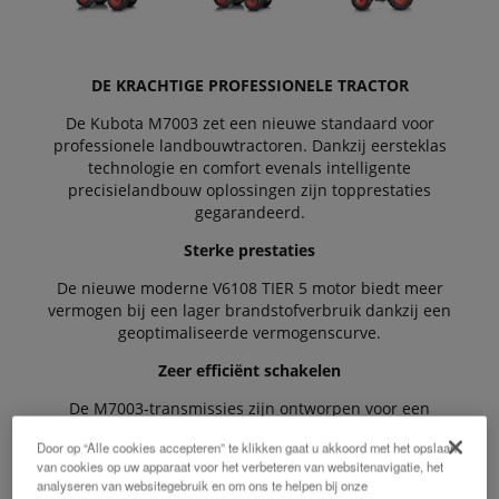
DE KRACHTIGE PROFESSIONELE TRACTOR
De Kubota M7003 zet een nieuwe standaard voor
professionele landbouwtractoren. Dankzij eersteklas
technologie en comfort evenals intelligente
precisielandbouw oplossingen zijn topprestaties
gegarandeerd.
Sterke prestaties
De nieuwe moderne V6108 TIER 5 motor biedt meer
vermogen bij een lager brandstofverbruik dankzij een
geoptimaliseerde vermogenscurve.
Zeer efficiënt schakelen
De M7003-transmissies zijn ontworpen voor een
maximaal rendement onder alle
Door op “Alle cookies accepteren” te klikken gaat u akkoord met het opslaan
bedrijfsomstandigheden.
van cookies op uw apparaat voor het verbeteren van websitenavigatie, het
analyseren van websitegebruik en om ons te helpen bij onze
Hoogwaardige speler