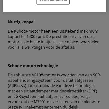
een optimale verbranding.
Nuttig koppel
De Kubota-motor heeft een uitstekend maximum
koppel bij 1400 tpm. De prestatiecurve van deze
motor is de beste in zijn klasse en biedt voordelen
voor alle werktuigen voor de aftakas.
Schone motortechnologie
De robuuste V6108-motor is voorzien van een SCR-
nabehandelingssysteem voor de uitlaatgassen
(AdBlue®). De combinatie van deze technologie
met een uitlaatdemper met dieselroetfilter (DPF)
en EGR-systeem (uitlaatgasrecirculatie) zorgt
ervoor dat de M7001 de vereisten van de nieuwste
Stage IV Final-emissienormen duidelijk