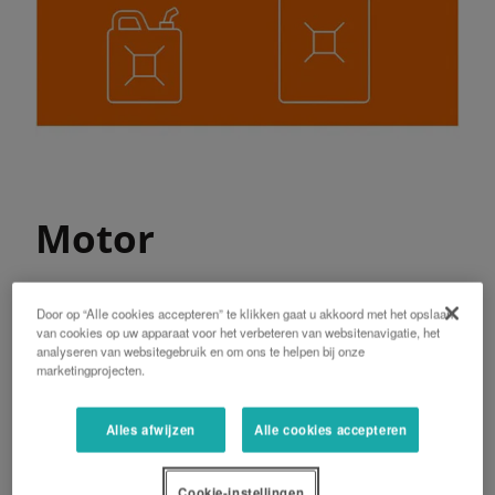
Motor
De 6,1-liter dieselmotoren van Kubota met 4
Door op “Alle cookies accepteren” te klikken gaat u akkoord met het opslaan
van cookies op uw apparaat voor het verbeteren van websitenavigatie, het
kleppen per cilinder hebben een lange zuigerslag.
analyseren van websitegebruik en om ons te helpen bij onze
Het E-CDIS (Centraal direct Injectiesysteem) biedt
marketingprojecten.
een combinatie van vermogen, efficiënt
brandstofverbruik, en minder geluid en trillingen.
Alles afwijzen
Alle cookies accepteren
Het common-rail systeem (CRS) regelt de
injectietiming en de hoeveelheid brandstof die in
stadia onder hoge druk wordt ingespoten voor
Cookie-instellingen