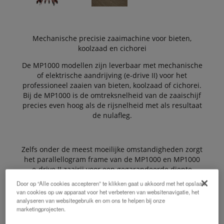
Mechanische precisie zaaimachine voor bieten,
koolzaad en cichorei
De MP1000 modellen zijn leverbaar met mechanische
of elektrische aandrijving (e-drive II) voor het
professioneel zaaien van bieten, koolzaad of cichorei.
Bij de MP1000 is de omtreksnelheid van de zaaischijf
precies even hoog als de rijsnelheid met als resultaat
de nulafleg.
Zelfs onder de meest moeilijke omstandigheden zorgt
het parallellogram frame van de MP1000 en MP1000
e-drive II zaairij voor een gegarandeerde diepte
controle.
Door op “Alle cookies accepteren” te klikken gaat u akkoord met het opslaan
van cookies op uw apparaat voor het verbeteren van websitenavigatie, het
analyseren van websitegebruik en om ons te helpen bij onze
marketingprojecten.
De starre frames zijn verkrijgbaar in werkbreedten
van 3, 6, en 9 meter. Het comfortabele en