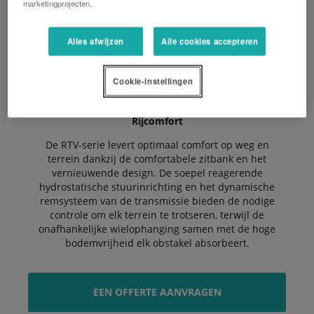
marketingprojecten.
Geschikt voor elk terrein
Met hun compacte chassis en het gemak waarmee ze
Alles afwijzen
Alle cookies accepteren
obstakels nemen, zijn deze voertuigen op alle
terreinen inzetbaar. Ze worden gewaardeerd om hun
Cookie-instellingen
robuustheid en comfort en zijn geschikt voor zowel
professioneel als recreatief gebruik.
Rijcomfort
De RTV-serie levert optimaal comfort op weg en
terrein dankzij de comfortabele zitbank en het
vernieuwende design. De soepel reagerende
hydrostatische stuurinrichting en het dynamische
remsysteem van de transmissie bieden de nodige
controle om elk terrein te trotseren, terwijl de
onafhankelijke wielophanging samen met de hoge
bodemvrijheid elk obstakel absorbeert.
EEN OFFERTE AANVRAGEN