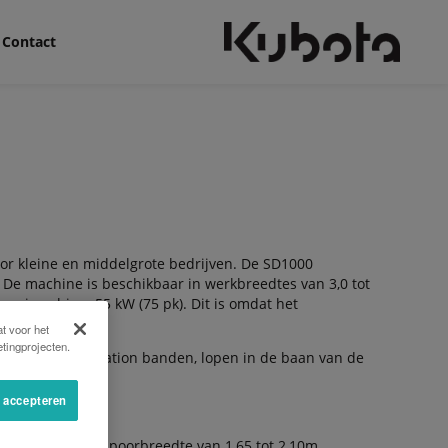
Contact
or kleine en middelgrote bedrijven. De SD1000
De machine is beschikbaar in werkbreedtes van 3,0 tot
zaaimachine; 55 kW (75 pk). Dit is omdat het
t voor het
tingprojecten.
andaard of floatation banden, lopen in de baan van de
ct met de grond.
s accepteren
ast aan elke spoorbreedte van 1,65 tot 2,10m.