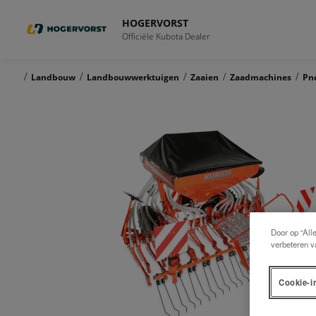
HOGERVORST
Officiële Kubota Dealer
/
/
/
/
/
Landbouw
Landbouwwerktuigen
Zaaien
Zaadmachines
Pn
Door op “All
verbeteren v
Cookie-i