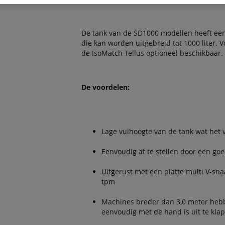
De tank van de SD1000 modellen heeft een l
die kan worden uitgebreid tot 1000 liter. 
de IsoMatch Tellus optioneel beschikbaar.
De voordelen:
Lage vulhoogte van de tank wat het 
Eenvoudig af te stellen door een go
Uitgerust met een platte multi V-sna
tpm
Machines breder dan 3,0 meter hebbe
eenvoudig met de hand is uit te kla