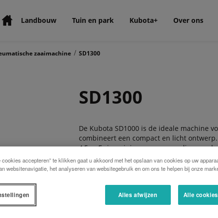
Landbouw
Tuin en park
Kubota+
Over ons
/
eumatische zaaimachine
SD1300
SD1300
De Kubota SD1000 is de ideale machine vo
combineert een compact en licht ontwerp. 
4,5m. Er is weinig vermogen nodig voor de 
zwaartepunt vlak achter de trekker ligt.
e cookies accepteren” te klikken gaat u akkoord met het opslaan van cookies op uw apparaa
an websitenavigatie, het analyseren van websitegebruik en om ons te helpen bij onze marke
De wielen van de SD1000, uitgerust met st
trekker wat zorgt voor een constant conta
nstellingen
Alles afwijzen
Alle cookie
De wielen kunnen eenvoudig worden aangep