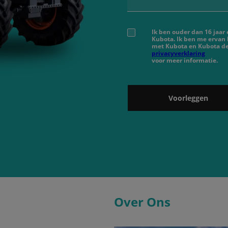
Ik ben ouder dan 16 jaar
Kubota. Ik ben me ervan
met Kubota en Kubota de
privacyverklaring
voor meer informatie.
Voorleggen
Over Ons