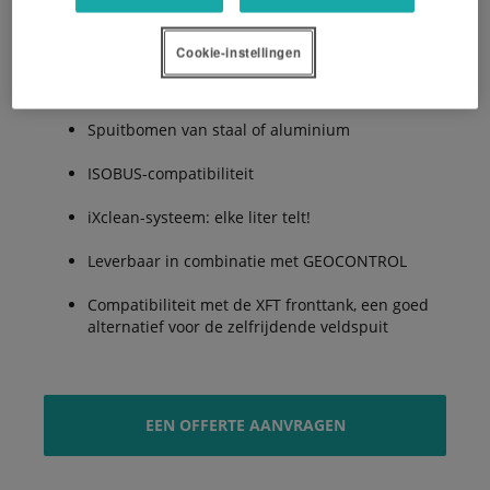
De voordelen:
Cookie-instellingen
Spuitbomen van staal of aluminium
ISOBUS-compatibiliteit
iXclean-systeem: elke liter telt!
Leverbaar in combinatie met GEOCONTROL
Compatibiliteit met de XFT fronttank, een goed
alternatief voor de zelfrijdende veldspuit
EEN OFFERTE AANVRAGEN