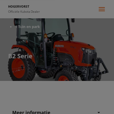
HOGERVORST
Officiële Kubota Dealer
‹ Tuin en park
B2 Serie
Meer informatie