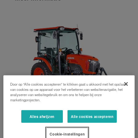
Door op “Alle cookies accepteren” te klikken gaat u akkoord met het opslaan
van cookies op uw apparaat voor het verbeteren van websitenavigatie, het
analyseren van websitegebruik en om ons te helpen bij onze
marketingprojecten.
B2 serie
Alles afwijzen
Alle cookies accepteren
20 PK, 23 PK, 26 PK, Cabine, Mechanisch, Hydrostaat,
Veiligheidsbeugel achter / midden
Cookie-instellingen