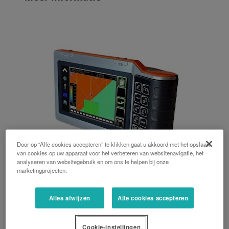
Door op “Alle cookies accepteren” te klikken gaat u akkoord met het opslaan
van cookies op uw apparaat voor het verbeteren van websitenavigatie, het
analyseren van websitegebruik en om ons te helpen bij onze
marketingprojecten.
GEOCONTROL
Alles afwijzen
Alle cookies accepteren
Door efficiënter te werken en overlap te
voorkomen kunt u 5 tot 10% besparen op de
Cookie-instellingen