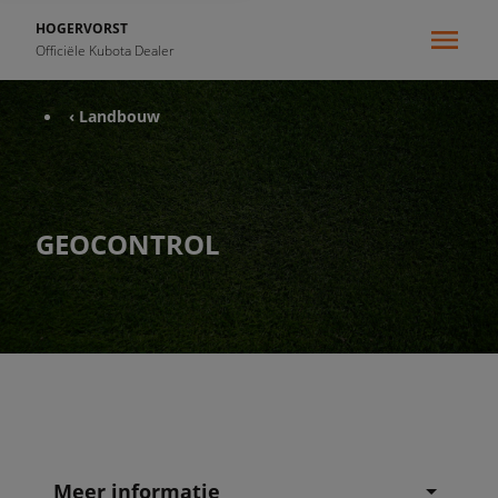
HOGERVORST
Officiële Kubota Dealer
‹ Landbouw
GEOCONTROL
Meer informatie