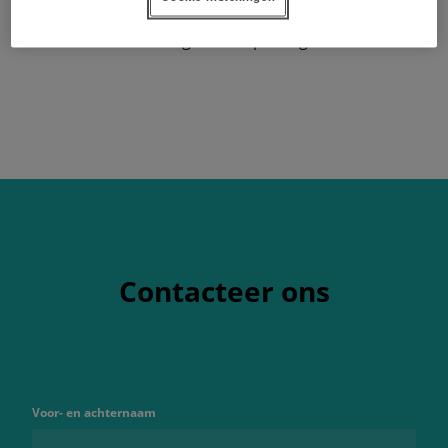
kosten aan meststof. Betere groeiomstandigheden
en een grotere opbrengst
Contacteer ons
Voor- en achternaam