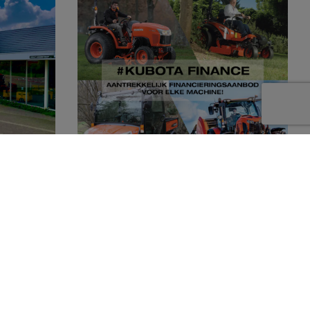
Kubota dealer
Dankzij Kubota Finance kunnen wij u
en compleet
aantrekkelijke financieringsmogelijkheden
 producten
aanbieden. Of het nu gaat om een grote of
doen.
een kleine machine, voor iedere wens is een
oplossing! Wij staan u graag te woord.
Neem contact op