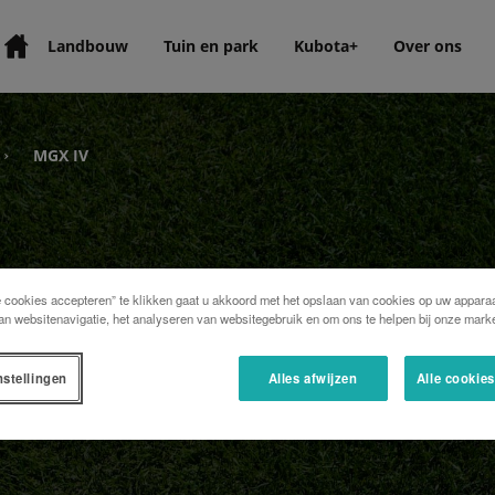
Landbouw
Tuin en park
Kubota+
Over ons
MGX IV
›
e cookies accepteren” te klikken gaat u akkoord met het opslaan van cookies op uw apparaa
an websitenavigatie, het analyseren van websitegebruik en om ons te helpen bij onze marke
nstellingen
Alles afwijzen
Alle cookie