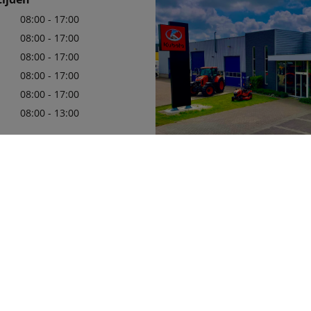
08:00 - 17:00
08:00 - 17:00
08:00 - 17:00
08:00 - 17:00
08:00 - 17:00
08:00 - 13:00
: Algemeen
34222
 Service
Wij zijn er trots op uw officiële 
34227
in de regio te mogen zijn, met e
leveringsprogramma van Kubota
die aan uw behoeften zullen vol
Meer details