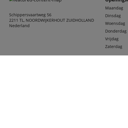
Maandag
Schippersvaartweg 56
Dinsdag
2211 TL, NOORDWIJKERHOUT ZUIDHOLLAND
Woensdag
Nederland
Donderdag
Vrijdag
Zaterdag
Telefoon
0252-4
Telefoon:
0252-4