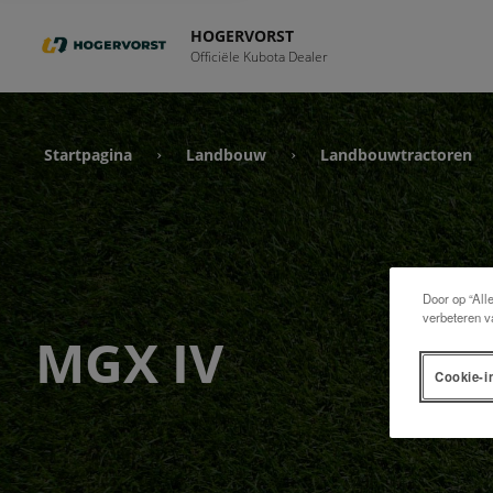
HOGERVORST
Officiële Kubota Dealer
Startpagina
Landbouw
Landbouwtractoren
›
›
Door op “All
verbeteren v
MGX IV
Cookie-i