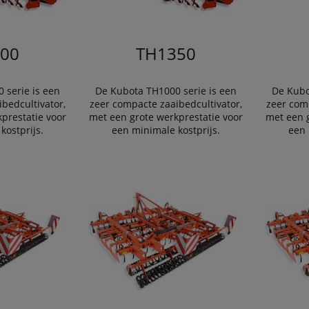
00
TH1350
 serie is een
De Kubota TH1000 serie is een
De Kubo
bedcultivator,
zeer compacte zaaibedcultivator,
zeer comp
prestatie voor
met een grote werkprestatie voor
met een g
kostprijs.
een minimale kostprijs.
een 