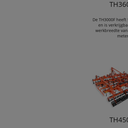
TH36
De TH3000F heeft 
en is verkrijgb
werkbreedte van 
meter
TH45