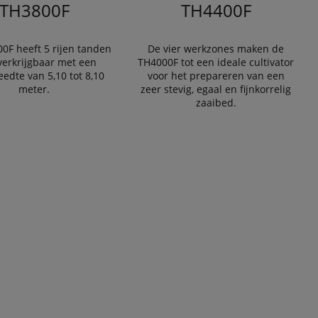
TH3800F
TH4400F
0F heeft 5 rijen tanden
De vier werkzones maken de
 verkrijgbaar met een
TH4000F tot een ideale cultivator
edte van 5,10 tot 8,10
voor het prepareren van een
meter.
zeer stevig, egaal en fijnkorrelig
zaaibed.