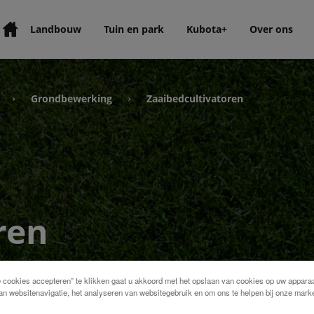
Landbouw
Tuin en park
Kubota+
Over ons
Grondbewerking
Zaaibedcultivatoren
›
›
ren
e cookies accepteren” te klikken gaat u akkoord met het opslaan van cookies op uw apparaa
an websitenavigatie, het analyseren van websitegebruik en om ons te helpen bij onze marke