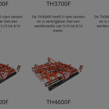
00F
TH3700F
5 rijen tanden
De TH3000F heeft 5 rijen tanden
De TH300
aar met een
en is verkrijgbaar met een
en is
5,10 tot 8,10
werkbreedte van 5,10 tot 8,10
werkbre
.
meter.
00F
TH4600F