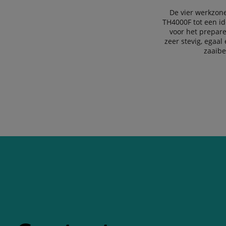
De vier werkzon
TH4000F tot een id
voor het prepar
zeer stevig, egaal 
zaaibe