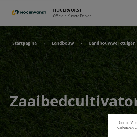
HOGERVORST
Officiële Kubota Dealer
Startpagina
Landbouw
Landbouwwerktuigen
›
›
Zaaibedcultivato
Door op “All
verbeteren v