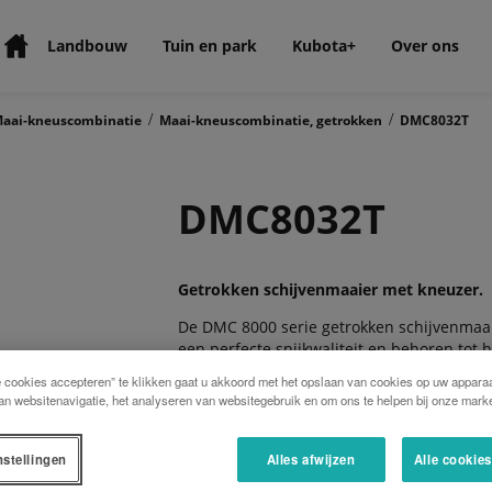
Landbouw
Tuin en park
Kubota+
Over ons
/
/
aai-kneuscombinatie
Maai-kneuscombinatie, getrokken
DMC8032T
DMC8032T
Getrokken schijvenmaaier met kneuzer.
De DMC 8000 serie getrokken schijvenmaai
een perfecte snijkwaliteit en behoren tot
De serie is uitvoerbaar in verschillende
e cookies accepteren” te klikken gaat u akkoord met het opslaan van cookies op uw apparaa
hierbij aan de onderhoudsvrije SemiSwing 
an websitenavigatie, het analyseren van websitegebruik en om ons te helpen bij onze marke
bladgevoelige gewassen. Met de FlipOver
breed, over de volle werkbreedte worden we
omstandigheden.
nstellingen
Alles afwijzen
Alle cookie