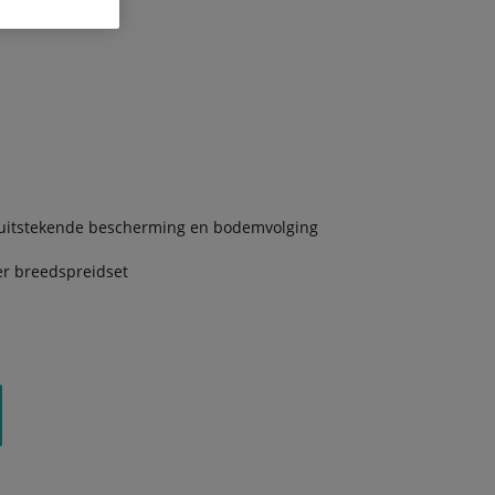
 uitstekende bescherming en bodemvolging
er breedspreidset