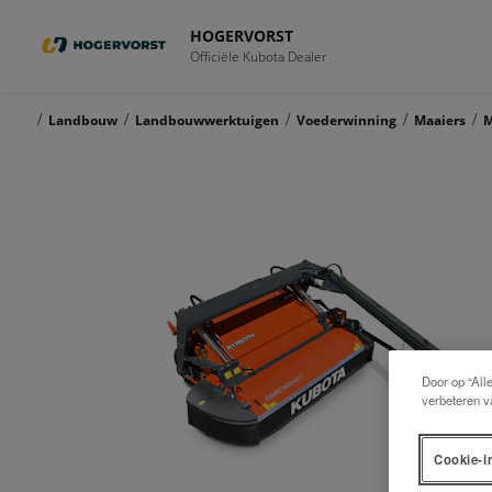
HOGERVORST
Officiële Kubota Dealer
/
/
/
/
/
Landbouw
Landbouwwerktuigen
Voederwinning
Maaiers
M
Door op “All
verbeteren v
Cookie-i