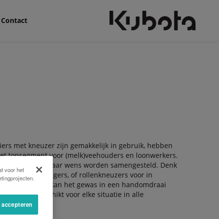
Contact
ers met kneuzer zijn gemakkelijk in gebruik, hebben
 het topsegment voor (melk)veehouders en loonwerkers.
 modellen en kan naar wens worden samengesteld. Denk
t voor het
stalen kneusvingers, of rollenkneuzers voor in
tingprojecten.
 breedspreidset kan het gewas in een handomdraai
ggelegd. Geschikt voor elke situatie in alle
s accepteren