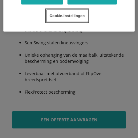
Cookie-instellingen
2.8, 3.2 en 3.6m werkbreedte
Centrale boomaanspanning
SemSwing stalen kneusvingers
Unieke ophanging van de maaibalk, uitstekende
bescherming en bodemvolging
Leverbaar met afvoerband of FlipOver
breedspreidset
FlexProtect bescherming
EEN OFFERTE AANVRAGEN